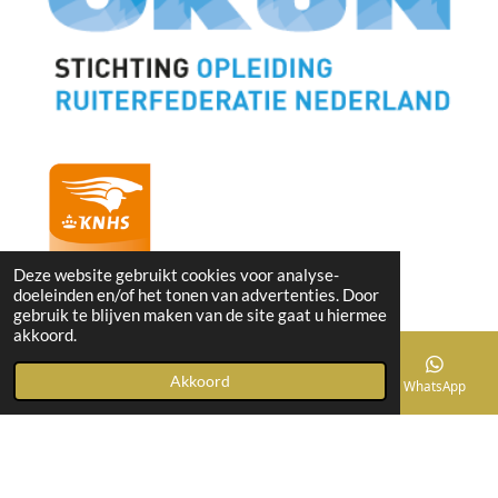
Deze website gebruikt cookies voor analyse-
doeleinden en/of het tonen van advertenties. Door
gebruik te blijven maken van de site gaat u hiermee
akkoord.
Akkoord
E-mailadres
Telefoonnummer
Instagram
WhatsApp
F
I
W
a
n
h
c
s
a
Algemene voorwaarden
e
t
t